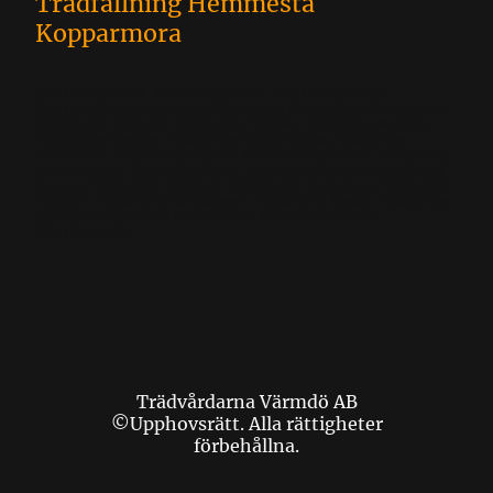
Trädfällning Hemmesta
Kopparmora
Trädfällning Kolvik, Trädfällning Torsby, Trädfällning Älvsby,
Trädfällning Värmdö-Evlinge, Trädfällning Saltarö, Trädfällning Kulan,
Trädfällning Södernäs, Trädfällning Ängsvik, Trädfällning Norrnäs,
Trädfällning Myttinge, Trädfällning Västra skägga, Trädfällning
Skärmaräng, Trädfällning Löknäs, Trädfällning Kråklund, Trädfällning
Johannesberg, Trädfällning Boda, Trädfällning Kalvsvik, Trädfällning
Kannan, Trädfällning Skärmarö, Trädfällning Ramsdalen, Trädfällning
Vikdalen, Trädfällning Kungsängen, Trädfällning Älvsala, Trädfällning
fagerdala, Trädfällning Fiskartäppan, Trädfällning Norråva,
Trädfällning Vik,
Trädvårdarna Värmdö AB
©Upphovsrätt. Alla rättigheter
förbehållna.