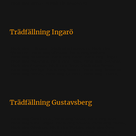
Trädfällning värmdö - Vi utgår från gustavsberg
Trädfällning Ingarö
Trädfällning Lillängsdal, Trädfällning Fagerholm, Trädfällning
Björkudden, Trädfällning Mörtviken, Trädfällning Vedhamn,
Trädfällning Baldersnäs, Trädfällning Idalen, Trädfällning Långvik,
Trädfällning Skälsmara, Trädfällning Eknäs, Trädfällning Fiskmyran,
Trädfällning Aborrsjön, Trädfällning Brunn, Trädfällning Nykvarn,
Trädfällning Återlöga, Trädfällning Skenora, Trädfällning Hanskroka,
Trädfällning Barnvik, Trädfällning Tjällmora, Trädfällning Enkärret,
Trädfällning Gustavsberg
Trädfällning Östra Ekedal, Trädfällning Skevik, Trädfällning Kovik,
Trädfällning Norra Langnö, Trädfällning Betsede, Trädfällning Räknäs,
Trädfällning Grisslinge, Trädfällning Mörtnäs, Trädfällning Ösby,
Trädfällning Farstaviken, Trädfällning Västra ekedal, Trädfällning Kil,