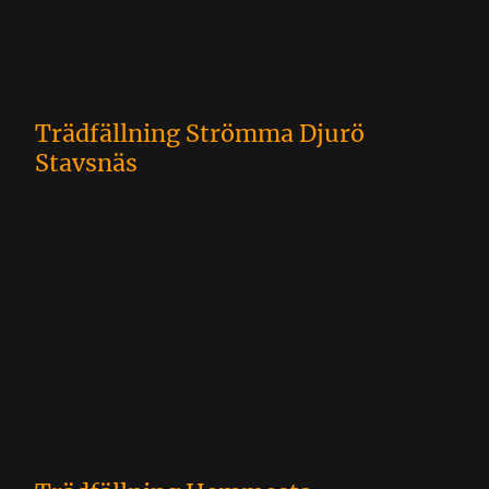
Trädfällning Aspvik, Trädfällning Baldersudde, Trädfällning Tjurstvik,
Trädfällning Storängsudd, Trädfällning Höjdhagen, Trädfällning
Tynningö, Trädfällning Aspvik.
Trädfällning Strömma Djurö
Stavsnäs
Trädfällning Herrviksnäs, Trädfällning Skeppsdalström, Trädfällning
Strömma, Trädfällning Dalen, Trädfällning Kroksjön, Trädfällning
Östertorp, Trädfällning Stenskedet, Trädfällning Fågelbro, Trädfällning
Långstrandsudd, Trädfällning Rådalen, Trädfällning Malma Kvarn,
Trädfällning Korshamn, Trädfällning Barnvik, Trädfällning Hovnoret,
Trädfällning Höl, Trädfällning Sjösala, Trädfällning Hölö, Trädfällning
Sjösala, Trädfällning Djurhamn, Trädfällning Djurö, Trädfällning
Eriksberg, Trädfällning Kallviken, Trädfällning Bodatorp, Trädfällning
Högbena, Trädfällning Skarpö, Trädfällning Vindö, Trädfällning
Sollenkroka, Trädfällning Fjällsvik, Trädfällning Tranvik, Trädfällning
Skaft, Trädfällning Överby, Trädfällning Löknäs, Trädfällning
Abborkroken.