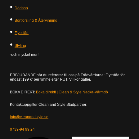
•
Dödsbo
•
Bortforsling & Återvinning
•
Flyttstäd
•
Styling
-och mycket mer!
ERBJUDANDE när du refererar till oss på Trädvårdarna: Flyttstäd för
endast 199 kr per timme efter RUT. Villkor gäller.
BOKA DIREKT:
Boka direkt! | Clean & Style Nacka-Värmdö
Kontaktuppgifter Clean and Style Städpartner:
info@cleanandstyle.se
0739-94 99 24