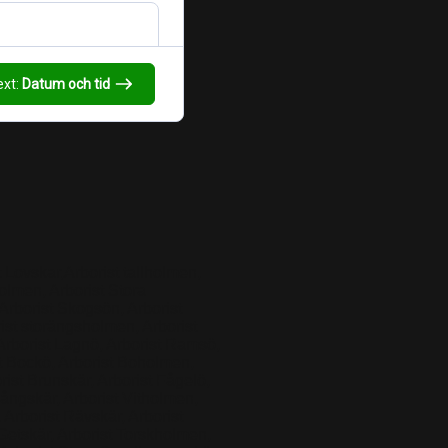
s 7.40, där kund ansvarar
ext:
Datum och tid
ts 7.40, där kund
t Lovskar,Arborist tallholmen,
 16.40
olmen, Arborist Stora
Arborist Skogsön, Arborist
ist storängsholmen, Arborist
Arborist Lagnö, Arborist Ramsö,
st Bockö, Arborist Boholmen,
rist Brunskär, Arborist Fågelö,
Långskär, Arborist Vitholmen,
 Arborist Rävskär, Arborist
t Getskär, Arborist Torskholmen,