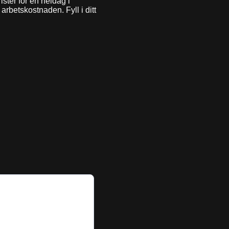
ster för en heldag i
arbetskostnaden. Fyll i ditt