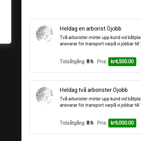
Välj tjänst
Heldag en arborist Öjobb
Två arborister möter upp kund vid båtpla
ansvarar för transport varpå vi jobbar till
Tidsåtgång:
8 h
Pris:
kr4,500.00
Heldag två arborister Öjobb
Två arborister möter upp kund vid båtpla
ansvarar för transport varpå vi jobbar till
Tidsåtgång:
8 h
Pris:
kr9,000.00