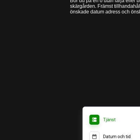
Bor du på en ö utan färja eller 
skärgården. Främst tillhandahåll
önskade datum adress och önskad 
Tjänst
Datum och tid