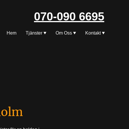
070-090 6695
Hem
Tjänster
Om Oss
Kontakt
holm