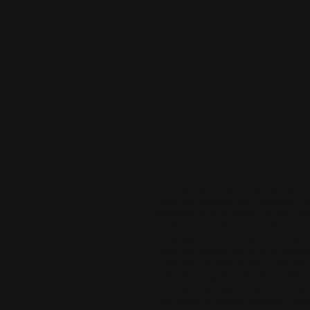
Arborist tynningö, Arborist Stor
Arborist Stendorren, Arborist B
Marsholmen, Arborist Stora Högg
Fårholmen, Arborist Getholmen, 
Lillängsholmen, Arborist Torsho
Arborist Skarprunmarn, Arborist
Arborist Trångholmen, Arborist K
Arborist Ängsö, Arborist Korsö, 
Arborist Källskär, Arborist Lers
Grönskär, Arborist Storskär, Arb