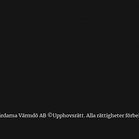
är, Arborist Utskär, Arborist Stora Timrarö, Arborist Lilla Timrar
borist Älgöskär, Arborist Rågskär, Arborist Fågelkobben, Arboris
 Arborist Tärnskär, Arborist Trutskär, Arborist Sotholmen, Arbor
 Arborist Lillkobben, Arborist Prästskär, Arborist Kyrkskär, Arbo
rborist Björkskär, Arborist Aspö, Arborist Alholmen, Arborist Lå
en, Arborist Stora Fjäderholmen, Arborist Lilla Fjäderholmen, Ar
borist Stenhällan, Arborist Rönnskär, Arborist Sörskär, Arborist 
Lilla Kobben, Arborist Klubbskär, Arborist Bredskär, Arborist Sma
Arborist Långö, Arborist Stora Grundet, Arborist Lilla Grundet, Arb
 Ejderö, Arborist Sälgrundet, Arborist Måsholmen, Arborist Skutho
 Skär.
rdarna Värmdö AB ©Upphovsrätt. Alla rättigheter förbe