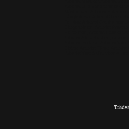
Arborist Måsskär, Arborist Sälsk
Arborist Lilla Sandhamnsskär, Ar
Måsholmen, Arborist Ejderholmen,
Långkobben, Arborist Storkobben,
Tallskär, Arborist Granholmen, A
Skogsholmen, Arborist Prästholm
Kolholmen, Arborist Hällskär, Ar
Arborist Stora Kobben, Arborist 
Arborist Rödskär, Arborist Vitö, 
Skäret, Arborist Tärnö, Arborist
Arborist Yttre Skär, Arborist Inre
Trädvå