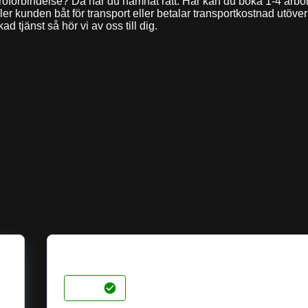
broförbindelse? Då har du hamnat rätt. Här kan du boka 1-4 arbori
er kunden båt för transport eller betalar transportkostnad utöver 
tjänst så hör vi av oss till dig.
Välj kategori
ALLA