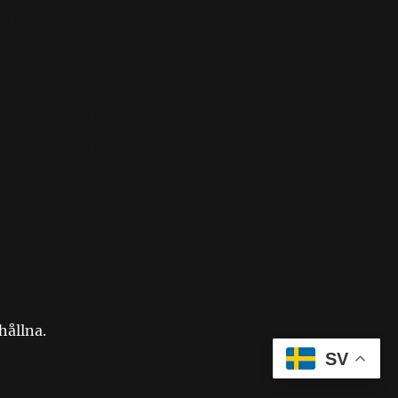
ö, Arborist Stora Sandhamnsskär,
t Skarvskär, Arborist
ist Vitkobben, Arborist
rist Brännskär, Arborist
ngholmen, Arborist
borist Flisö, Arborist
Norrskär, Arborist Mellanskär,
lskär, Arborist Svartskär,
orist Stora Skäret, Arborist Lilla
lmen, Arborist Klintskär,
hållna.
SV