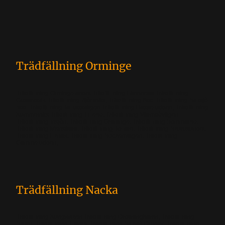
Trädfällning Orminge
Trädfällning Ormingelandet Trädfällning Lännersta Trädfällning
Gustavsvik Trädfällning Björknäs, Trädfällning Boo Trädfällning Saltsjö
boo. Trädfällning Talludsvägen Trädfällning Hasseludden, Trädfällning
Kummelnäs Trädfällning Lillebo, Trädfällning Värmdövägen
Trädfällning Insjön, Trädfällning Graninge, Trädfällning Sommarbo,
Trädfällning Mensättra, Trädfällning Tollare, Trädfällning Skurusundet,
Trädfällning Eknäs, Trädfällning Sockenvägen, Trädfällning
Gammeludden,
Trädfällning Nacka
Trädfällning Kungsviken Trädfällning Drottninghamn, Trädfällning
Skuru, Trädfällning Ektorp, Trädfällning Saltsjö Dufnäs, Trädfällning