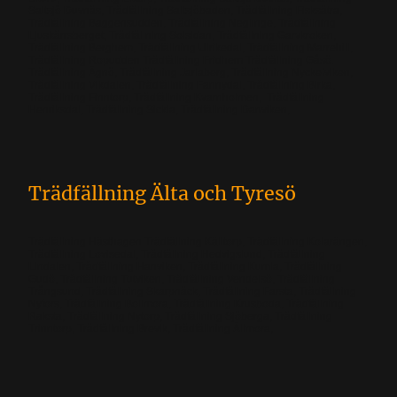
Saltsjö Duvnäs, Trädfällning Saltsjöbaden, Trädfällning Fisksätra,
Trädfällning Baggensudden, Trädfällning Neglinge, Trädfällning
Ljuskärrsberget, Trädfällning Solsidan, Trädfällning Garvkroken,
Trädfällning Berghem, Trädfällning Ulrikedal, Trädfällning Marrehill,
Trädfällning Ropudden Trädfällning Fridhem Trädfällning Gåsö.
Trädfällning Ägnö, Trädfällning Jarlaberg, Trädfällning Nyckelviken,
Trädfällning Vikdalen, Trädfällning Fannydal, Trädfällning Birka,
Trädfällning Finntorp, Trädfällning Kvarnholmen, Trädfällning
Henriksdal, Trädfällning Sickla, Trädfällning Danviken,
Trädfällning Älta och Tyresö
Trädfällning Hästhagen Trädfällning Källtorp, Trädfällning Kolarängen,
Trädfällning Lovisedal, Trädfällning Hedvigslund, Trädfällning
Lindalen, Trädfällning Hanviken, Trädfällning Kumla, Trädfällning
Gudö, Trädfällning Tutviken, Trädfällning Vendelsö, Trädfällning
Trångsund, Trädfällning Skarpnäck, Trädfällning Farsta, Trädfällning
Nyfors, Trädfällning Bollmora, Trädfällning Krusboda, Trädfällning
Raksta, Trädfällning Nytorp, Trädfällning Sjöberga, Trädfällning
Trinntorp, Trädfällning Brevik, Trädfällning Ällmora,