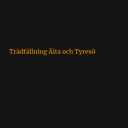
Ljuskärrsberget, Trädfällning Solsidan, Trädfällning Garvkroken,
Trädfällning Berghem, Trädfällning Ulrikedal, Trädfällning Marrehill,
Trädfällning Ropudden Trädfällning Fridhem Trädfällning Gåsö.
Trädfällning Ägnö, Trädfällning Jarlaberg, Trädfällning Nyckelviken,
Trädfällning Vikdalen, Trädfällning Fannydal, Trädfällning Birka,
Trädfällning Finntorp, Trädfällning Kvarnholmen, Trädfällning
Henriksdal, Trädfällning Sickla, Trädfällning Danviken,
Trädfällning Älta och Tyresö
Trädfällning Hästhagen Trädfällning Källtorp, Trädfällning Kolarängen,
Trädfällning Lovisedal, Trädfällning Hedvigslund, Trädfällning
Lindalen, Trädfällning Hanviken, Trädfällning Kumla, Trädfällning
Gudö, Trädfällning Tutviken, Trädfällning Vendelsö, Trädfällning
Trångsund, Trädfällning Skarpnäck, Trädfällning Farsta, Trädfällning
Nyfors, Trädfällning Bollmora, Trädfällning Krusboda, Trädfällning
Raksta, Trädfällning Nytorp, Trädfällning Sjöberga, Trädfällning
Trinntorp, Trädfällning Brevik, Trädfällning Ällmora,