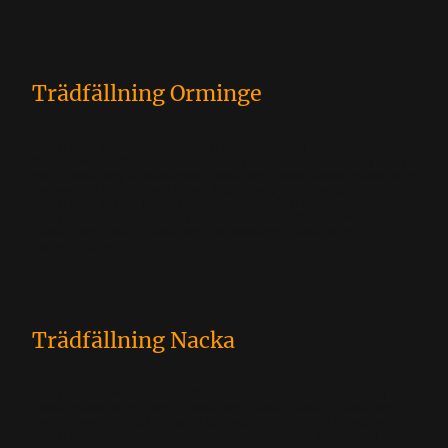
Trädfällning Orminge
Trädfällning Ormingelandet Trädfällning Lännersta Trädfällning
Gustavsvik Trädfällning Björknäs, Trädfällning Boo Trädfällning Saltsjö
boo. Trädfällning Talludsvägen Trädfällning Hasseludden, Trädfällning
Kummelnäs Trädfällning Lillebo, Trädfällning Värmdövägen
Trädfällning Insjön, Trädfällning Graninge, Trädfällning Sommarbo,
Trädfällning Mensättra, Trädfällning Tollare, Trädfällning Skurusundet,
Trädfällning Eknäs, Trädfällning Sockenvägen, Trädfällning
Gammeludden,
Trädfällning Nacka
Trädfällning Kungsviken Trädfällning Drottninghamn, Trädfällning
Skuru, Trädfällning Ektorp, Trädfällning Saltsjö Dufnäs, Trädfällning
Saltsjö Duvnäs, Trädfällning Saltsjöbaden, Trädfällning Fisksätra,
Trädfällning Baggensudden, Trädfällning Neglinge, Trädfällning